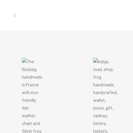
MOUSSE
BRONZE
280,00
€
TTC
300,00
€
TTC
KISSBAG BLACK
737,00
€
TTC
POCHETTE AILE 
650,00
€