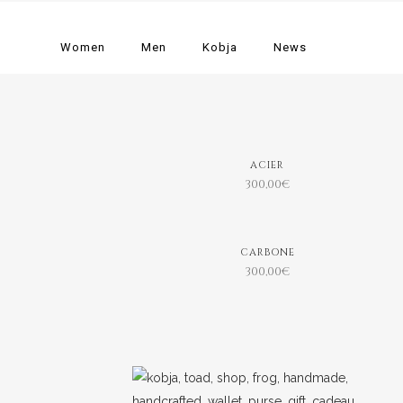
Women
Men
Kobja
News
ACIER
300,00
€
CARBONE
300,00
€