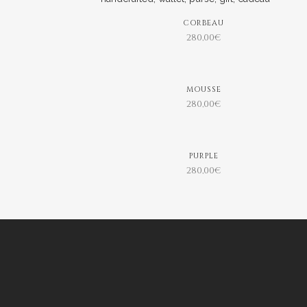
CORBEAU
280,00
€
MOUSSE
280,00
€
PURPLE
280,00
€