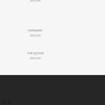
280,00
€
ORPIMENT
280,00
€
TURQUOISE
280,00
€